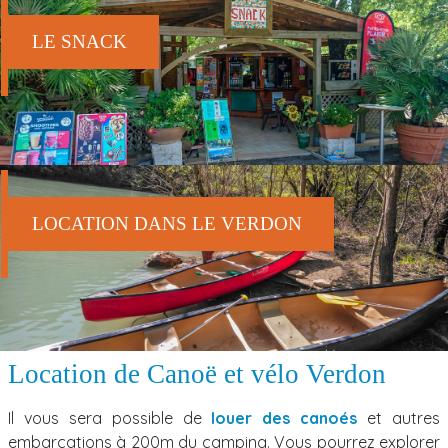
LE SNACK
LOCATION DANS LE VERDON
Location de Canoë et vélo Verdon
Il vous sera possible de
louer des canoés
et autres
embarcations à 200m du camping. Vous pourrez explorer