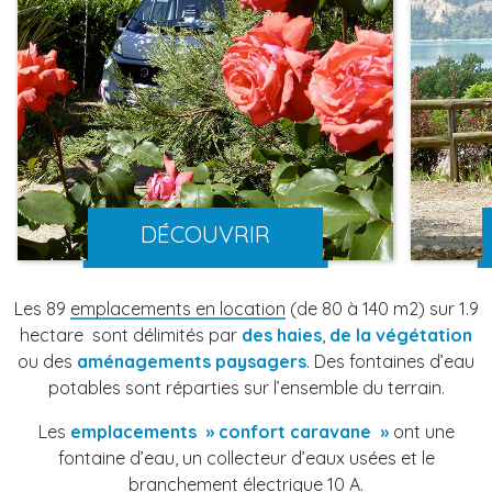
DÉCOUVRIR
Les 89
emplacements en location
(de 80 à 140 m2) sur 1.9
hectare sont délimités par
des haies
,
de la végétation
ou des
aménagements paysagers
. Des fontaines d’eau
potables sont réparties sur l’ensemble du terrain.
Les
emplacements » confort caravane »
ont une
fontaine d’eau, un collecteur d’eaux usées et le
branchement électrique 10 A.