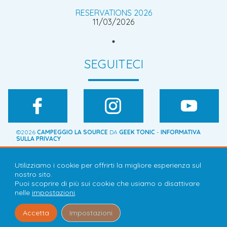
RESERVATIONS 2026
11/03/2026
SEGUITECI
©2026
CAMPEGGIO LA SOURCE
DA
GEEK TONIC
-
INFORMATIVA
SULLA PRIVACY
DÉFILEZ HORIZONTALEMENT
Utilizziamo i cookie per offrirti la migliore esperienza sul
nostro sito.
Puoi scoprire di più sui cookie che usiamo o disattivare
nelle
impostazioni
.
Accetta
Impostazioni